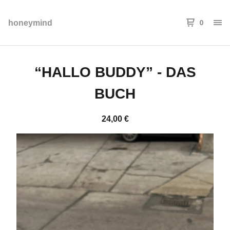
0
honeymind
“HALLO BUDDY” - DAS
BUCH
24,00
€